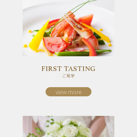
FIRST TASTING
ご見学
view more